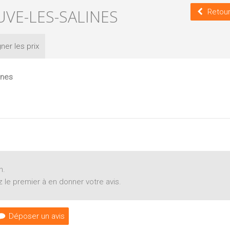
UVE-LES-SALINES
Retour
ner les
prix
ines
n.
 le premier à en donner votre avis.
Déposer un avis