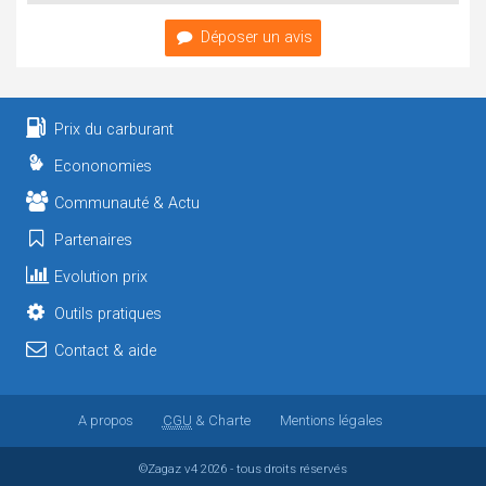
Déposer un avis
Prix du carburant
Econonomies
Communauté & Actu
Partenaires
Evolution prix
Outils pratiques
Contact & aide
A propos
CGU
& Charte
Mentions légales
©Zagaz
v4
2026 - tous droits réservés