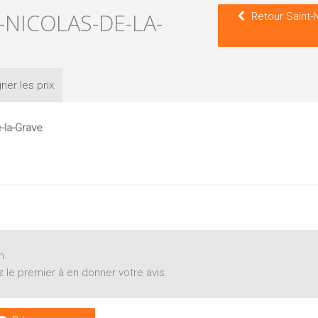
-NICOLAS-DE-LA-
Retour Saint-N
ner les
prix
-la-Grave
n.
 le premier à en donner votre avis.