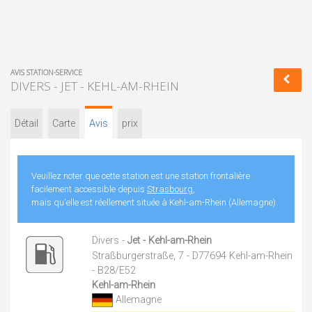
AVIS STATION-SERVICE
DIVERS - JET - KEHL-AM-RHEIN
Détail
Carte
Avis
prix
Veuillez noter que cette station est une station frontalière
facilement accessible depuis
Strasbourg
,
mais qu'elle est réellement située à Kehl-am-Rhein (Allemagne)
Divers -
Jet - Kehl-am-Rhein
Straßburgerstraße, 7 - D77694 Kehl-am-Rhein
- B28/E52
Kehl-am-Rhein
Allemagne