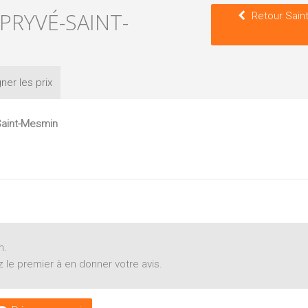
-PRYVÉ-SAINT-
Retour Saint
ner les
prix
Saint-Mesmin
n.
 le premier à en donner votre avis.