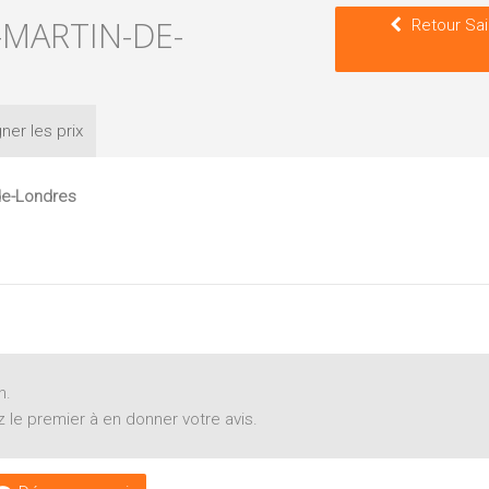
-MARTIN-DE-
Retour Sai
ner les
prix
de-Londres
n.
 le premier à en donner votre avis.