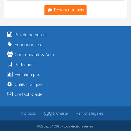
Déposer un avis
Prix du carburant
Econonomies
Communauté & Actu
Partenaires
Evolution prix
Outils pratiques
Contact & aide
A propos
CGU
& Charte
Mentions légales
©Zagaz
v4
2026 - tous droits réservés