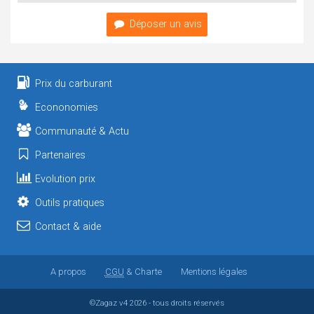
Déposer un avis
Prix du carburant
Econonomies
Communauté & Actu
Partenaires
Evolution prix
Outils pratiques
Contact & aide
A propos
CGU
& Charte
Mentions légales
©Zagaz
v4
2026 - tous droits réservés