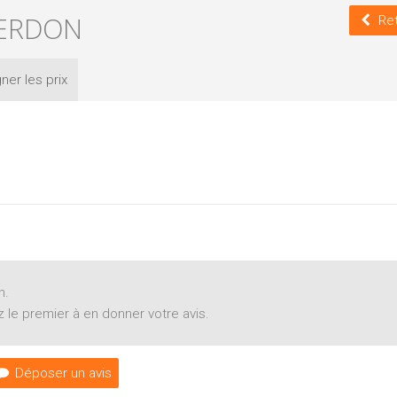
CERDON
Re
ner les
prix
n.
 le premier à en donner votre avis.
Déposer un avis