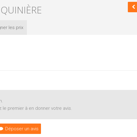
 QUINIÈRE
ner les
prix
n.
 le premier à en donner votre avis.
Déposer un avis