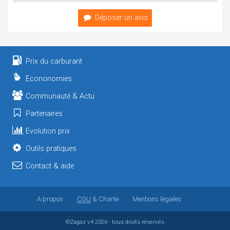
Déposer un avis
Prix du carburant
Econonomies
Communauté & Actu
Partenaires
Evolution prix
Outils pratiques
Contact & aide
A propos
CGU
& Charte
Mentions légales
©Zagaz
v4
2026 - tous droits réservés