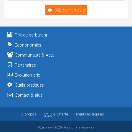
Déposer un avis
Prix du carburant
Econonomies
Communauté & Actu
Partenaires
Evolution prix
Outils pratiques
Contact & aide
A propos
CGU
& Charte
Mentions légales
©Zagaz
v4
2026 - tous droits réservés