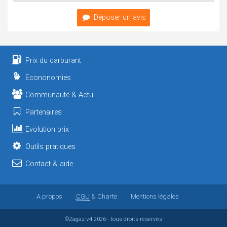
Déposer un avis
Prix du carburant
Econonomies
Communauté & Actu
Partenaires
Evolution prix
Outils pratiques
Contact & aide
A propos
CGU
& Charte
Mentions légales
©Zagaz
v4
2026 - tous droits réservés