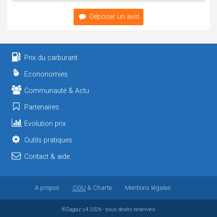
Déposer un avis
Prix du carburant
Econonomies
Communauté & Actu
Partenaires
Evolution prix
Outils pratiques
Contact & aide
A propos
CGU
& Charte
Mentions légales
©Zagaz
v4
2026 - tous droits réservés