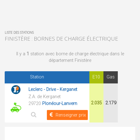
LISTE DES STATIONS
FINISTÈRE : BORNES DE CHARGE ÉLECTRIQUE
Il y a
1
station avec borne de charge électrique dans le
département Finistère
Station
E10
Gas
Leclerc - Drive - Kerganet
Z.A. de Kerganet
2.035
2.179
29720
Plonéour-Lanvern
Renseigner prix