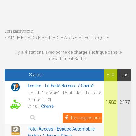
LISTE DES STATIONS
SARTHE : BORNES DE CHARGE ÉLECTRIQUE
Il y a
4
stations avec borne de charge électrique dans le
département Sarthe
Station
E10
Gas
Leclerc - La Ferté-Bernard / Cherré
Lieu-dit "La Voie" - Route de la La Ferté-
Bernard - D1
1.986
2.177
72400
Cherré
Renseigner prix
Total Access - Espace-Automobile-