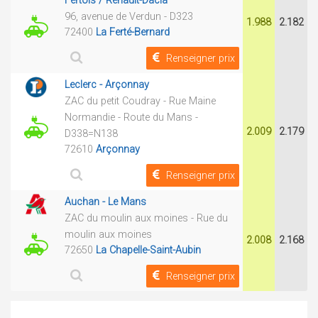
Fertois / Renault-Dacia
96, avenue de Verdun - D323
1.988
2.182
72400
La Ferté-Bernard
Renseigner prix
Leclerc - Arçonnay
ZAC du petit Coudray - Rue Maine
Normandie - Route du Mans -
2.009
2.179
D338=N138
72610
Arçonnay
Renseigner prix
Auchan - Le Mans
ZAC du moulin aux moines - Rue du
moulin aux moines
2.008
2.168
72650
La Chapelle-Saint-Aubin
Renseigner prix