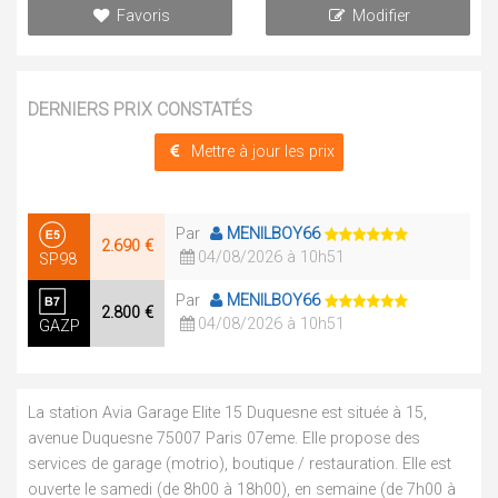
Favoris
Modifier
DERNIERS PRIX CONSTATÉS
Mettre à jour les prix
Par
MENILBOY66
2.690 €
04/08/2026 à 10h51
SP98
Par
MENILBOY66
2.800 €
04/08/2026 à 10h51
GAZP
La station Avia Garage Elite 15 Duquesne est située à 15,
avenue Duquesne 75007 Paris 07eme. Elle propose des
services de garage (motrio), boutique / restauration. Elle est
ouverte le samedi (de 8h00 à 18h00), en semaine (de 7h00 à