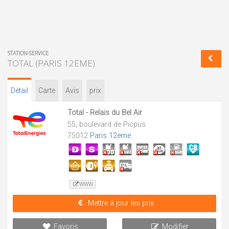
STATION-SERVICE
TOTAL (PARIS 12EME)
Détail
Carte
Avis
prix
Total - Relais du Bel Air
55, boulevard de Picpus
75012
Paris 12eme
WWW
Mettre à jour les prix
Favoris
Modifier