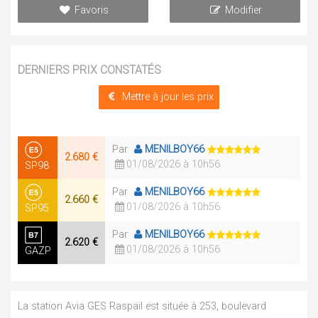
Favoris
Modifier
DERNIERS PRIX CONSTATÉS
Mettre à jour les prix
Par
MENILBOY66
2.680 €
01/08/2026 à 10h56
SP98
Par
MENILBOY66
2.660 €
01/08/2026 à 10h56
SP95
Par
MENILBOY66
2.620 €
01/08/2026 à 10h56
GAZP
La station Avia GES Raspail est située à 253, boulevard