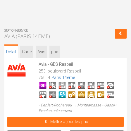
STATION-SERVICE
AVIA (PARIS 14EME)
Détail
Carte
Avis
prix
Avia - GES Raspail
253, boulevard Raspail
75014
Paris 14eme
- Denfert-Rochereau → Montparnasse - Gasoil+
Excelan uniquement
Mettre à jour les prix