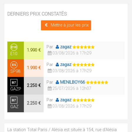
DERNIERS PRIX CONSTATÉS
Mettre à jour les prix
Par
zagaz
1.990 €
03/08/2026 à 17h29
E10
Par
zagaz
1.990 €
03/08/2026 à 17h29
SP98
Par
MENILBOY66
2.250 €
25/07/2026 à 12h07
GAZP
Par
zagaz
2.250 €
03/08/2026 à 17h29
GAZ
La station Total Paris / Alésia est située à 154, rue d'Alésia