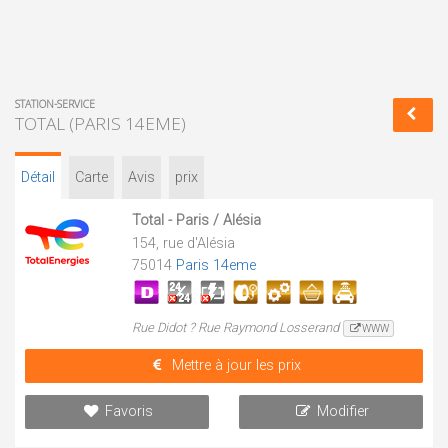
STATION-SERVICE
TOTAL (PARIS 14EME)
Détail
Carte
Avis
prix
Total - Paris / Alésia
154, rue d'Alésia
75014
Paris 14eme
Rue Didot ? Rue Raymond Losserand
WWW
Mettre à jour les prix
Favoris
Modifier