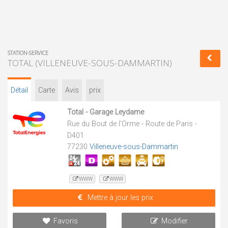
STATION-SERVICE
TOTAL (VILLENEUVE-SOUS-DAMMARTIN)
Détail
Carte
Avis
prix
Total - Garage Leydame
Rue du Bout de l'Orme - Route de Paris -
D401
77230
Villeneuve-sous-Dammartin
WWW
WWW
Mettre à jour les prix
Favoris
Modifier