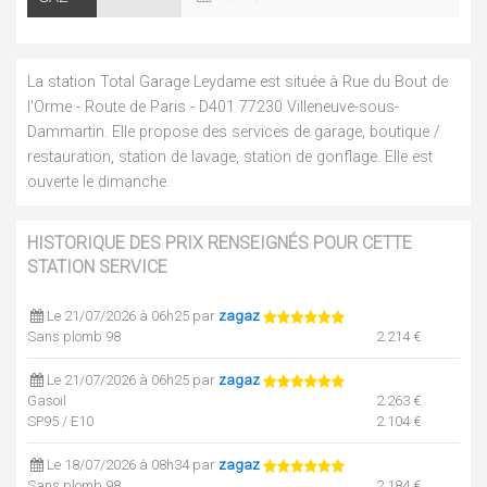
La station Total Garage Leydame est située à Rue du Bout de
l'Orme - Route de Paris - D401 77230 Villeneuve-sous-
Dammartin. Elle propose des services de garage, boutique /
restauration, station de lavage, station de gonflage. Elle est
ouverte le dimanche.
HISTORIQUE DES PRIX RENSEIGNÉS POUR CETTE
STATION SERVICE
Le 21/07/2026 à 06h25 par
zagaz
Sans plomb 98
2.214 €
Le 21/07/2026 à 06h25 par
zagaz
Gasoil
2.263 €
SP95 / E10
2.104 €
Le 18/07/2026 à 08h34 par
zagaz
Sans plomb 98
2.184 €