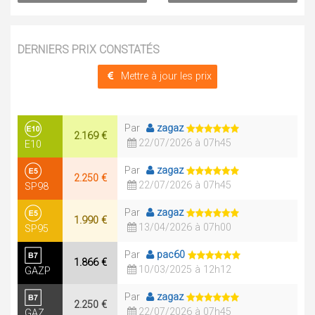
DERNIERS PRIX CONSTATÉS
Mettre à jour les prix
Par
zagaz
2.169 €
22/07/2026 à 07h45
E10
Par
zagaz
2.250 €
22/07/2026 à 07h45
SP98
Par
zagaz
1.990 €
13/04/2026 à 07h00
SP95
Par
pac60
1.866 €
10/03/2025 à 12h12
GAZP
Par
zagaz
2.250 €
22/07/2026 à 07h45
GAZ