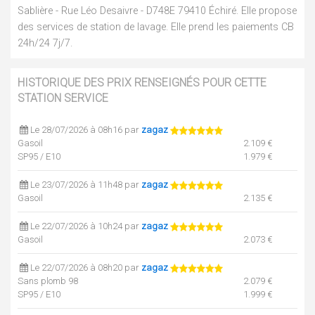
Sablière - Rue Léo Desaivre - D748E 79410 Échiré. Elle propose
des services de station de lavage. Elle prend les paiements CB
24h/24 7j/7.
HISTORIQUE DES PRIX RENSEIGNÉS POUR CETTE
STATION SERVICE
Le 28/07/2026 à 08h16 par
zagaz
Gasoil
2.109 €
SP95 / E10
1.979 €
Le 23/07/2026 à 11h48 par
zagaz
Gasoil
2.135 €
Le 22/07/2026 à 10h24 par
zagaz
Gasoil
2.073 €
Le 22/07/2026 à 08h20 par
zagaz
Sans plomb 98
2.079 €
SP95 / E10
1.999 €