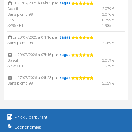
Le 21/07/2026 à 08h05 par
zagaz
Gasoil
2.079 €
Sans plomb 98
2.076 €
E85
0.799 €
SP95 / E10
1.985 €
Le 20/07/2026 à 07h16 par
zagaz
Sans plomb 98
2.069 €
Le 20/07/2026 à 07h16 par
zagaz
Gasoil
2.059 €
SP95 / E10
1.979 €
Le 17/07/2026 à 09h23 par
zagaz
Sans plomb 98
2.029 €
Le 17/07/2026 à 09h23 par
zagaz
Gasoil
2.038 €
SP95 / E10
1.964 €
Prix du carburant
Le 16/07/2026 à 08h59 par
zagaz
Sans plomb 98
2.009 €
Econonomies