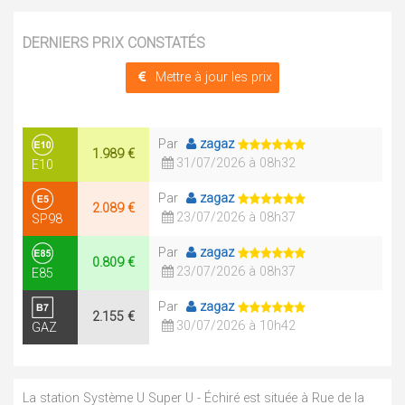
DERNIERS PRIX CONSTATÉS
Mettre à jour les prix
Par
zagaz
1.989 €
31/07/2026 à 08h32
E10
Par
zagaz
2.089 €
23/07/2026 à 08h37
SP98
Par
zagaz
0.809 €
23/07/2026 à 08h37
E85
Par
zagaz
2.155 €
30/07/2026 à 10h42
GAZ
La station Système U Super U - Échiré est située à Rue de la