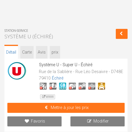
STATION-SERVICE
SYSTÈME U (ÉCHIRÉ)
Détail
Carte
Avis
prix
Système U - Super U - Échiré
Rue de la Sablière - Rue Léo Desaivre - D748E
79410
Échiré
WWW
Mettre à jour les prix
Favoris
Modifier