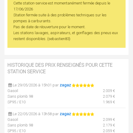
Cette station-service est momentanément fermée depuis le
17/06/2026
Station fermée suite à des problèmes techniques sur les
pompes à carburants.
Pas de date de réouverture pour le moment.
Les stations lavages, aspirateurs, et gonflages des pneus eux
restent disponibles. (sebastien83)
HISTORIQUE DES PRIX RENSEIGNÉS POUR CETTE
STATION SERVICE
Le 29/05/2026 à 15h01 par
zagaz
Gasoil
2.009 €
Sans plomb 98
2.079 €
SP95 / E10
1.969 €
Le 22/05/2026 à 13h58 par
zagaz
Gasoil
2.099 €
Sans plomb 98
2.179 €
SP95 / E10
2.059 €