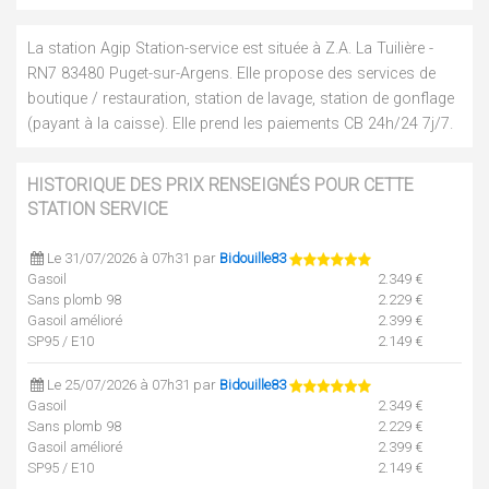
La station Agip Station-service est située à Z.A. La Tuilière -
RN7 83480 Puget-sur-Argens. Elle propose des services de
boutique / restauration, station de lavage, station de gonflage
(payant à la caisse). Elle prend les paiements CB 24h/24 7j/7.
HISTORIQUE DES PRIX RENSEIGNÉS POUR CETTE
STATION SERVICE
Le 31/07/2026 à 07h31 par
Bidouille83
Gasoil
2.349 €
Sans plomb 98
2.229 €
Gasoil amélioré
2.399 €
SP95 / E10
2.149 €
Le 25/07/2026 à 07h31 par
Bidouille83
Gasoil
2.349 €
Sans plomb 98
2.229 €
Gasoil amélioré
2.399 €
SP95 / E10
2.149 €