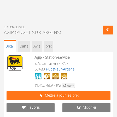
STATION-SERVICE
AGIP (PUGET-SUR-ARGENS)
Détail
Carte
Avis
prix
Agip - Station-service
Z.A. La Tuilière - RN7
83480
Puget-sur-Argens
Station AGIP - ENI
WWW
Mettre à jour les prix
Favoris
Modifier