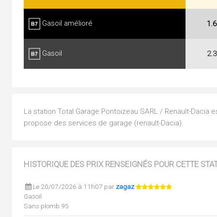
Gasoil amélioré
1.6
Gasoil
2.3
La station Total Garage Pontoizeau SARL / Renault-Dacia est 
propose des services de garage (renault-Dacia).
HISTORIQUE DES PRIX RENSEIGNÉS POUR CETTE STA
Le 20/07/2026 à 11h07 par
zagaz
Gasoil
Sans plomb 95