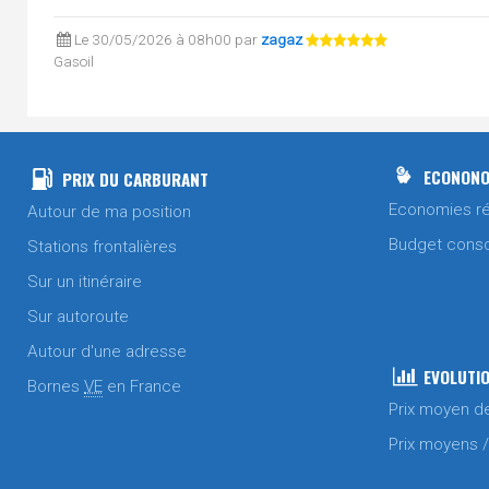
Le 30/05/2026 à 08h00 par
zagaz
Gasoil
Le 27/05/2026 à 11h22 par
zagaz
Gasoil
Sans plomb 95
ECONONO
PRIX DU CARBURANT
Le 26/05/2026 à 09h08 par
zagaz
Economies ré
Autour de ma position
Gasoil
Budget cons
Stations frontalières
Le 22/05/2026 à 19h30 par
zagaz
Sur un itinéraire
Gasoil
Sur autoroute
Le 19/05/2026 à 08h22 par
zagaz
Gasoil
Autour d'une adresse
EVOLUTIO
Bornes
VE
en France
Le 18/05/2026 à 08h00 par
zagaz
Prix moyen d
Gasoil
Prix moyens 
Le 15/05/2026 à 08h00 par
zagaz
Gasoil