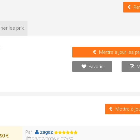
Ret
ner les
prix
a
Mettre à jour les pr
Favoris
M
Mettre à jou
Par
zagaz
90 €
28/07/2026 à 07h59