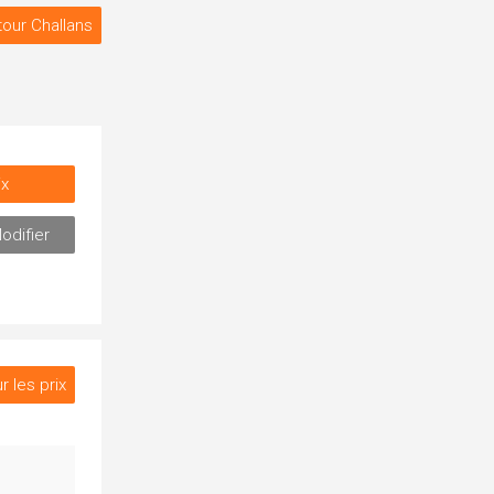
our Challans
ix
odifier
r les prix