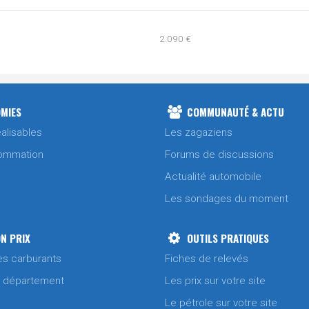
2.090 €
2.239 €
1.990 €
MIES
COMMUNAUTÉ & ACTU
alisables
Les zagaziens
2.239 €
ommation
Forums de discussions
Actualité automobile
2.090 €
Les sondages du moment
2.239 €
N PRIX
OUTILS PRATIQUES
es carburants
Fiches de relevés
2.199 €
/ département
Les prix sur votre site
Le pétrole sur votre site
2.090 €