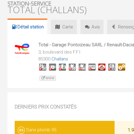
STATION-SERVICE
TOTAL (CHALLANS)
Détail
station
Carte
Avis
Renseig
Total - Garage Pontoizeau SARL / Renault-Daci
3, boulevard des F.F.I.
85300
Challans
WWW
DERNIERS PRIX CONSTATÉS
Sans plomb 95
1.9