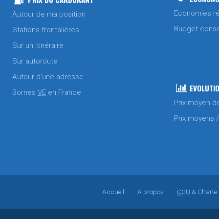
Economies ré
Autour de ma position
Budget cons
Stations frontalières
Sur un itinéraire
Sur autoroute
Autour d'une adresse
EVOLUTIO
Bornes
VE
en France
Prix moyen d
Prix moyens 
Accueil
A propos
CGU
& Charte