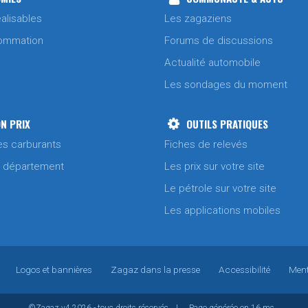
alisables
Les zagaziens
ommation
Forums de discussions
Actualité automobile
Les sondages du moment
N PRIX
OUTILS PRATIQUES
es carburants
Fiches de relevés
/ département
Les prix sur votre site
Le pétrole sur votre site
Les applications mobiles
Logos et bannières
Zagaz dans la presse
Accessibilité
Ment