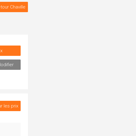
tour Chaville
ix
odifier
r les prix