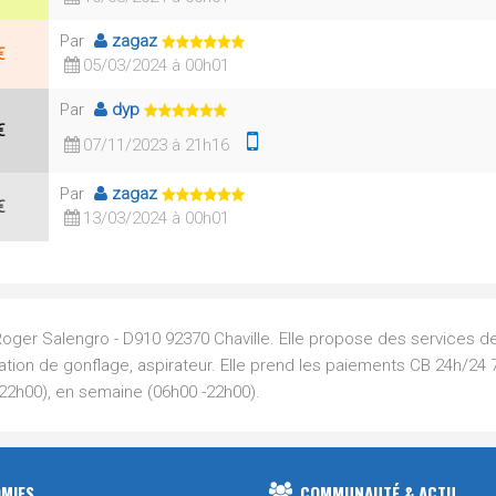
Par
zagaz
€
05/03/2024 à 00h01
Par
dyp
€
07/11/2023 à 21h16
Par
zagaz
€
13/03/2024 à 00h01
Roger Salengro - D910 92370 Chaville. Elle propose des services d
tation de gonflage, aspirateur. Elle prend les paiements CB 24h/24 7j
-22h00), en semaine (06h00 -22h00).
MIES
COMMUNAUTÉ & ACTU