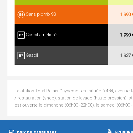
Sans plomb 98
1.990 
Gasoil amélioré
1.990 
Gasoil
1.937 
La station Total Relais Guynemer est située à 484, avenue 
/ restauration (shop), station de lavage (haute pression), s
est ouverte le dimanche (06h00 -22h00), le samedi (06h00 
ECONONO
PRIX DU CARBURANT