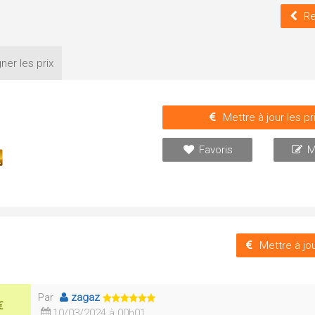
Re
ner les
prix
Mettre à jour les pr
Favoris
M
Mettre à jou
Par
zagaz
€
10/03/2024 à 00h01