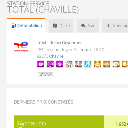
STATION-SERVICE
TOTAL (CHAVILLE)
Détail
station
Carte
Avis
Renseig
Total - Relais Guynemer
484, avenue Roger Salengro - D910
92370
Chaville
WWW
DERNIERS PRIX CONSTATÉS
SP95 / E10
1.952 