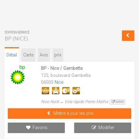
STATION-SERVICE
BP (NICE)
Détail
Carte
Avis
prix
BP - Nice / Gambetta
123, boulevard Gambetta
06000
Nice
Nice-Nord → Voie rapide Pierre Mathis
WWW
Mettre à jour les prix
Favoris
Modifier