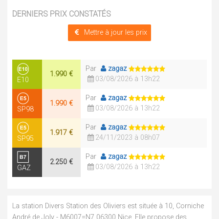
DERNIERS PRIX CONSTATÉS
Mettre à jour les prix
Par
zagaz
1.990 €
03/08/2026 à 13h22
E10
Par
zagaz
1.990 €
03/08/2026 à 13h22
SP98
Par
zagaz
1.917 €
24/11/2023 à 08h07
SP95
Par
zagaz
2.250 €
03/08/2026 à 13h22
GAZ
La station Divers Station des Oliviers est située à 10, Corniche
André de Joly - M6007=N7 06300 Nice. Elle propose des