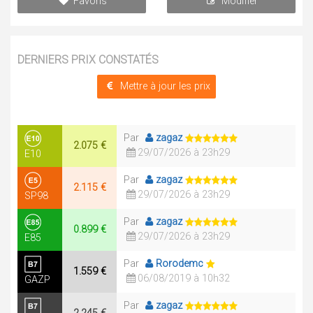
Favoris
Modifier
DERNIERS PRIX CONSTATÉS
Mettre à jour les prix
Par
zagaz
2.075 €
29/07/2026 à 23h29
E10
Par
zagaz
2.115 €
29/07/2026 à 23h29
SP98
Par
zagaz
0.899 €
29/07/2026 à 23h29
E85
Par
Rorodemc
1.559 €
06/08/2019 à 10h32
GAZP
Par
zagaz