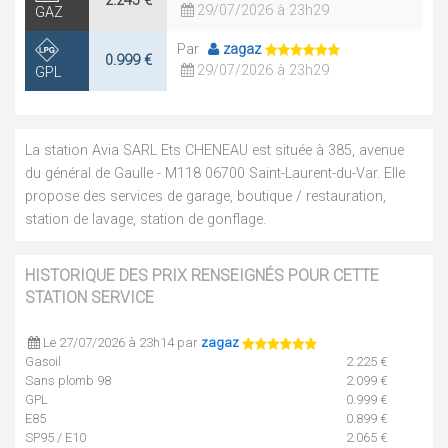
2.245 €
29/07/2026 à 23h29
GAZ
Par
zagaz
0.999 €
29/07/2026 à 23h29
GPL
La station Avia SARL Ets CHENEAU est située à 385, avenue
du général de Gaulle - M118 06700 Saint-Laurent-du-Var. Elle
propose des services de garage, boutique / restauration,
station de lavage, station de gonflage.
HISTORIQUE DES PRIX RENSEIGNÉS POUR CETTE
STATION SERVICE
Le 27/07/2026 à 23h14 par
zagaz
Gasoil
2.225 €
Sans plomb 98
2.099 €
GPL
0.999 €
E85
0.899 €
SP95 / E10
2.065 €