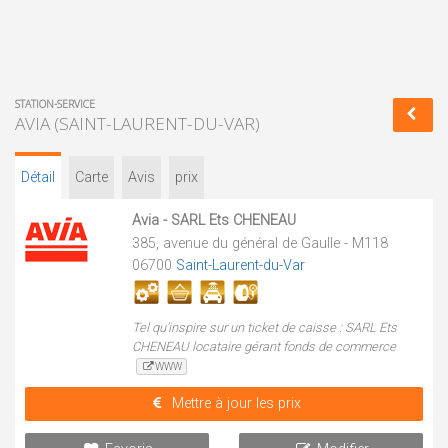
STATION-SERVICE
AVIA (SAINT-LAURENT-DU-VAR)
Détail
Carte
Avis
prix
Avia - SARL Ets CHENEAU
385, avenue du général de Gaulle - M118
06700
Saint-Laurent-du-Var
Tel qu'inspire sur un ticket de caisse : SARL Ets
CHENEAU locataire gérant fonds de commerce
WWW
Mettre à jour les prix