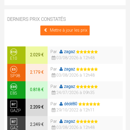
DERNIERS PRIX CONSTATÉS
Mettre à jour les prix
Par
zagaz
2.029 €
03/08/2026 à 12h48
E10
Par
zagaz
2.179 €
03/08/2026 à 12h48
SP98
Par
zagaz
0.818 €
24/07/2026 à 09h35
E85
Par
dédé80
2.209 €
29/10/2022 à 12h11
GAZP
Par
zagaz
2.249 €
03/08/2026 à 12h48
GAZ