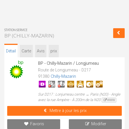
STATION-SERVICE
BP (CHILLY-MAZARIN)
Détail
Carte
Avis
prix
BP - Chilly-Mazarin / Longjumeau
Route de Longjumeau - D217
91380
Chilly-Mazarin
Sur D217 : Lonjumeau centre → Paris (N20) - Angle
avec la rue Ampère - À 200m de la N20
WWW
Mettre à jour les prix
Favoris
Modifier