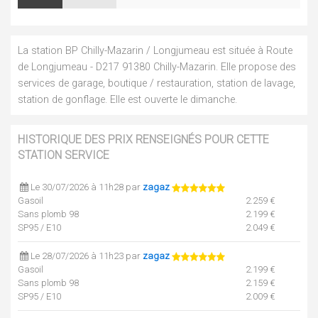
La station BP Chilly-Mazarin / Longjumeau est située à Route
de Longjumeau - D217 91380 Chilly-Mazarin. Elle propose des
services de garage, boutique / restauration, station de lavage,
station de gonflage. Elle est ouverte le dimanche.
HISTORIQUE DES PRIX RENSEIGNÉS POUR CETTE
STATION SERVICE
Le 30/07/2026 à 11h28 par
zagaz
Gasoil
2.259 €
Sans plomb 98
2.199 €
SP95 / E10
2.049 €
Le 28/07/2026 à 11h23 par
zagaz
Gasoil
2.199 €
Sans plomb 98
2.159 €
SP95 / E10
2.009 €