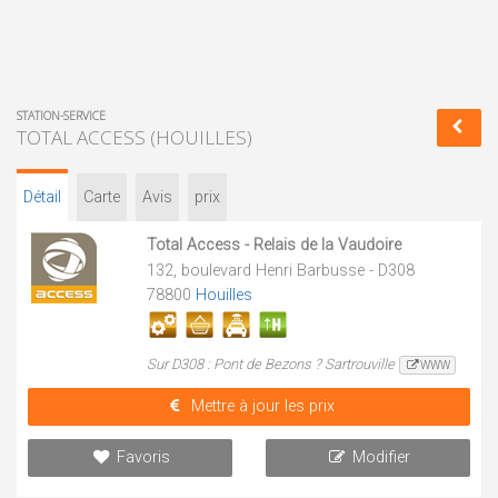
STATION-SERVICE
TOTAL ACCESS (HOUILLES)
Détail
Carte
Avis
prix
Total Access - Relais de la Vaudoire
132, boulevard Henri Barbusse - D308
78800
Houilles
Sur D308 : Pont de Bezons ? Sartrouville
WWW
Mettre à jour les prix
Favoris
Modifier