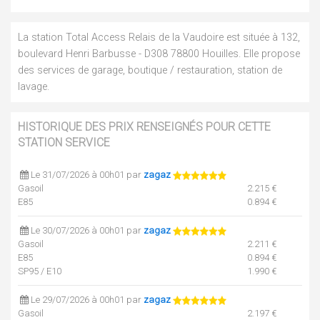
La station Total Access Relais de la Vaudoire est située à 132,
boulevard Henri Barbusse - D308 78800 Houilles. Elle propose
des services de garage, boutique / restauration, station de
lavage.
HISTORIQUE DES PRIX RENSEIGNÉS POUR CETTE
STATION SERVICE
Le 31/07/2026 à 00h01 par
zagaz
Gasoil
2.215 €
E85
0.894 €
Le 30/07/2026 à 00h01 par
zagaz
Gasoil
2.211 €
E85
0.894 €
SP95 / E10
1.990 €
Le 29/07/2026 à 00h01 par
zagaz
Gasoil
2.197 €