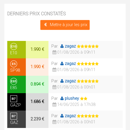
DERNIERS PRIX CONSTATÉS
Mettre à jour les prix
Par
zagaz
1.990 €
01/08/2026 à 09h11
E10
Par
zagaz
1.990 €
01/08/2026 à 09h11
SP98
Par
zagaz
0.894 €
01/08/2026 à 00h01
E85
Par
plushey
1.686 €
14/06/2025 à 17h38
GAZP
Par
zagaz
2.239 €
01/08/2026 à 00h01
GAZ