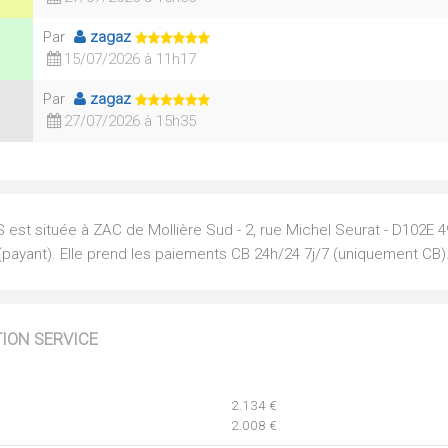
Par
zagaz
15/07/2026 à 11h17
Par
zagaz
27/07/2026 à 15h35
S est située à ZAC de Mollière Sud - 2, rue Michel Seurat - D102E 
(payant). Elle prend les paiements CB 24h/24 7j/7 (uniquement CB)
TION SERVICE
2.134 €
2.008 €