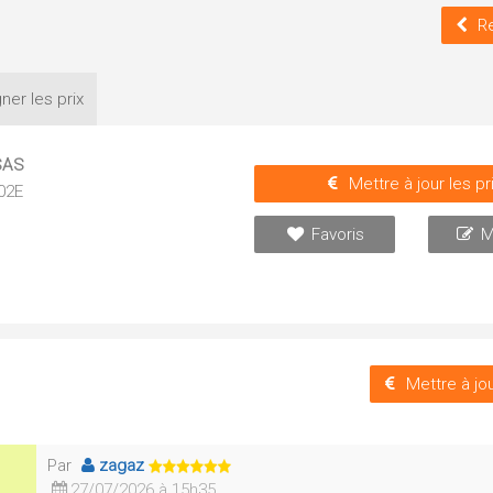
R
ner les
prix
 SAS
Mettre à jour les pr
102E
Favoris
M
Mettre à jou
Par
zagaz
27/07/2026 à 15h35