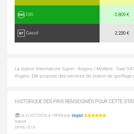
E85
0.809 €
Gasoil
2.230 €
La station Intermarché Super - Angers / Mollière - Sael SA
Angers. Elle propose des services de station de gonflage 
HISTORIQUE DES PRIX RENSEIGNÉS POUR CETTE STA
Le 21/07/2026 à 10h59 par
zagaz
Gasoil
SP95 / E10