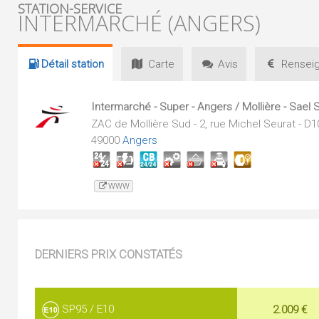
STATION-SERVICE
INTERMARCHÉ (ANGERS)
Détail
station
Carte
Avis
Renseig
Intermarché - Super - Angers / Mollière - Sael
ZAC de Mollière Sud - 2, rue Michel Seurat - D
49000
Angers
WWW
DERNIERS PRIX CONSTATÉS
SP95 / E10
2.009 €