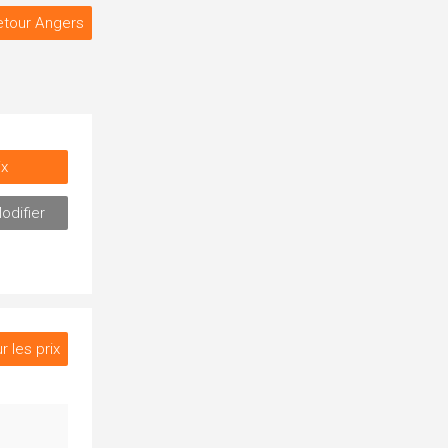
etour Angers
ix
odifier
r les prix