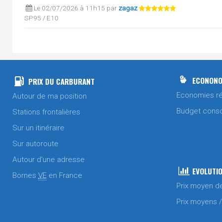
Le 02/07/2026 à 11h15 par
zagaz
SP95 / E10
Le 02/07/2026 à 11h15 par
zagaz
Gasoil
Le 30/06/2026 à 09h40 par
zagaz
Gasoil
ECONONO
PRIX DU CARBURANT
SP95 / E10
Economies ré
Autour de ma position
Le 22/06/2026 à 09h03 par
zagaz
Budget cons
Stations frontalières
Gasoil
Sur un itinéraire
SP95 / E10
Sur autoroute
Le 15/06/2026 à 10h05 par
zagaz
SP95 / E10
Autour d'une adresse
EVOLUTIO
Bornes
VE
en France
Le 11/06/2026 à 09h49 par
zagaz
Prix moyen d
Gasoil
SP95 / E10
Prix moyens 
Le 09/06/2026 à 09h31 par
zagaz