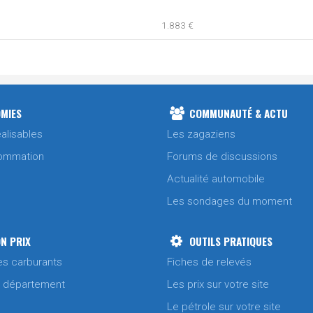
1.883 €
1.878 €
1.833 €
MIES
COMMUNAUTÉ & ACTU
1.849 €
alisables
Les zagaziens
ommation
Forums de discussions
1.841 €
Actualité automobile
1.849 €
Les sondages du moment
1.937 €
N PRIX
OUTILS PRATIQUES
es carburants
Fiches de relevés
1.969 €
1.909 €
/ département
Les prix sur votre site
Le pétrole sur votre site