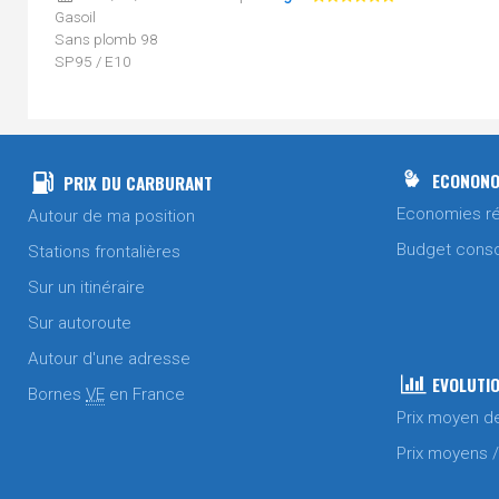
Gasoil
Sans plomb 98
SP95 / E10
Le 17/07/2026 à 08h51 par
zagaz
Sans plomb 98
Le 17/07/2026 à 08h51 par
zagaz
ECONONO
PRIX DU CARBURANT
SP95 / E10
Economies ré
Autour de ma position
Le 16/07/2026 à 08h52 par
zagaz
Budget cons
Stations frontalières
Gasoil
Sur un itinéraire
Le 15/07/2026 à 09h00 par
zagaz
Sur autoroute
Sans plomb 98
Autour d'une adresse
Le 14/07/2026 à 09h48 par
zagaz
EVOLUTIO
Bornes
VE
en France
Gasoil
Prix moyen d
SP95 / E10
Prix moyens 
Le 11/07/2026 à 09h17 par
zagaz
Sans plomb 98