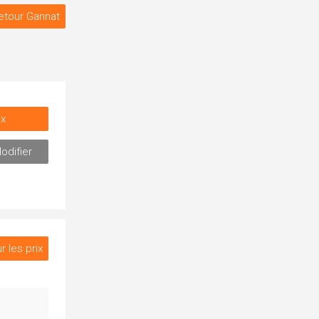
etour Gannat
ix
odifier
r les prix