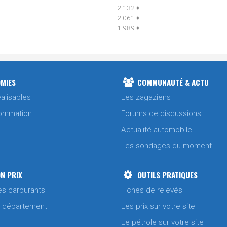
2.132 €
2.061 €
1.989 €
2.061 €
MIES
COMMUNAUTÉ & ACTU
1.954 €
alisables
Les zagaziens
ommation
Forums de discussions
2.037 €
Actualité automobile
Les sondages du moment
2.031 €
N PRIX
OUTILS PRATIQUES
2.033 €
es carburants
Fiches de relevés
1.937 €
/ département
Les prix sur votre site
Le pétrole sur votre site
2.008 €