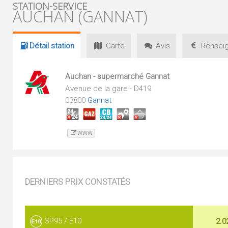
STATION-SERVICE
AUCHAN (GANNAT)
Détail
station
Carte
Avis
Renseig
Auchan - supermarché Gannat
Avenue de la gare - D419
03800
Gannat
WWW
DERNIERS PRIX CONSTATÉS
SP95 / E10
2.0