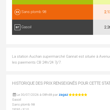
Sans plomb 98
2.1
Gasoil
2.2
La station Auchan supermarché Gannat est située à Avenue 
les paiements CB 24h/24 7j/7.
HISTORIQUE DES PRIX RENSEIGNÉS POUR CETTE STA
Le 30/07/2026 à 08h48 par
zagaz
Gasoil
Sans plomb 98
SP95 / E10