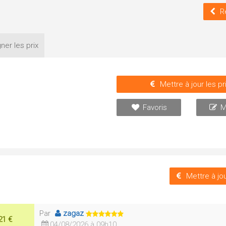
R
ner les
prix
Mettre à jour les pr
Favoris
M
Mettre à jou
Par
zagaz
21 €
04/08/2026 à 09h10