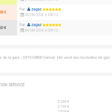
Par
zagaz
38 €
04/08/2026 à 09h10
Par
zagaz
60 €
04/08/2026 à 09h10
de la gare - D419 03800 Gannat. Elle vend des bouteilles de gaz. 
TION SERVICE
2.205 €
2.155 €
2.029 €