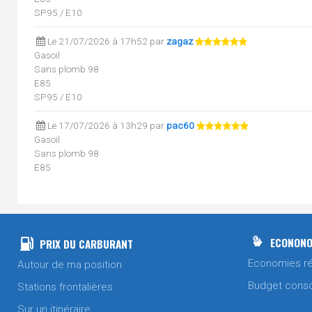
SP95 / E10
Le 21/07/2026 à 17h52 par
zagaz
Gasoil
Sans plomb 98
E85
SP95 / E10
Le 17/07/2026 à 13h29 par
pac60
Gasoil
Sans plomb 98
E85
SP95 / E10
Le 13/07/2026 à 18h01 par
pac60
Gasoil
Gasoil amélioré
ECONONO
PRIX DU CARBURANT
E85
Economies ré
Autour de ma position
Le 10/07/2026 à 18h41 par
zagaz
Budget cons
Stations frontalières
SP95 / E10
Sur un itinéraire