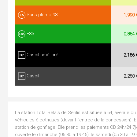
Sans plomb 98
1.990 
E85
0.854 
Gasoil amélioré
2.186 
Gasoil
2.250 
La station Total Relais de Senlis est située à 64, avenue d
véhicules électriques (devant l'entrée de la concession). E
station de gonflage. Elle prend les paiements CB 24h/24 7j/
ouverte le dimanche (06.30 à 19.45), le samedi (05.30 à 19.