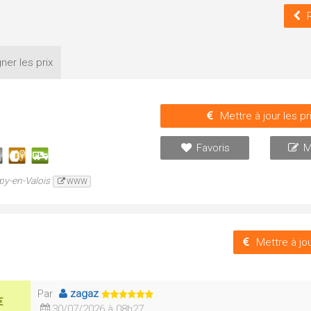
ner les
prix
Mettre à jour les pr
Favoris
M
py-en-Valois
WWW
Mettre à jou
Par
zagaz
€
30/07/2026 à 08h27