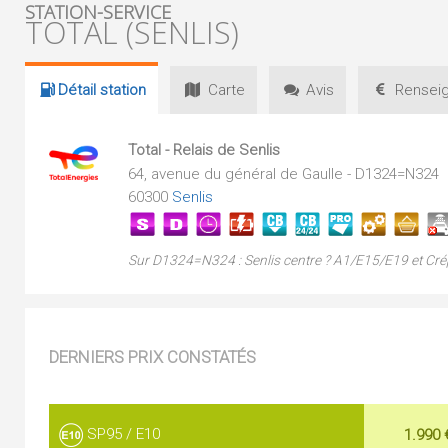
STATION-SERVICE
TOTAL (SENLIS)
Détail
station
Carte
Avis
Renseig
Total - Relais de Senlis
64, avenue du général de Gaulle - D1324=N324
60300
Senlis
Sur D1324=N324 : Senlis centre ? A1/E15/E19 et Cré
DERNIERS PRIX CONSTATÉS
SP95 / E10
1.990 