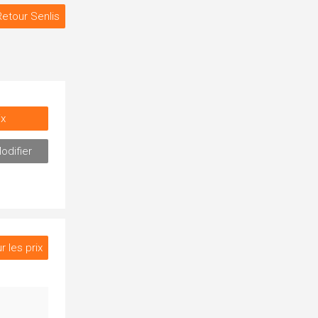
Retour Senlis
ix
odifier
r les prix