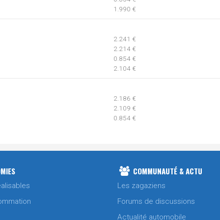
1.990 €
2.241 €
2.214 €
0.854 €
2.104 €
2.186 €
2.109 €
0.854 €
2.069 €
2.061 €
2.061 €
MIES
COMMUNAUTÉ & ACTU
0.854 €
alisables
Les zagaziens
ommation
Forums de discussions
1.990 €
Actualité automobile