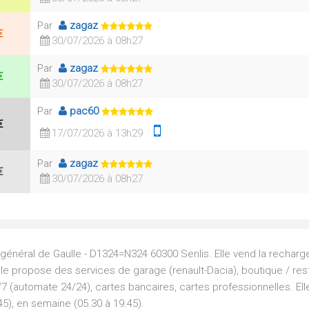
Par
zagaz
€
30/07/2026 à 08h27
Par
zagaz
€
30/07/2026 à 08h27
Par
pac60
€
17/07/2026 à 13h29
Par
zagaz
€
30/07/2026 à 08h27
u général de Gaulle - D1324=N324 60300 Senlis. Elle vend la rechar
lle propose des services de garage (renault-Dacia), boutique / rest
7 (automate 24/24), cartes bancaires, cartes professionnelles. Ell
45), en semaine (05.30 à 19.45).