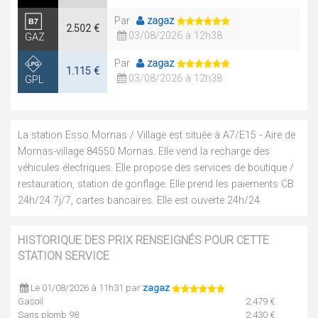
Par
zagaz
2.502 €
03/08/2026 à 12h38
GAZ
Par
zagaz
1.115 €
03/08/2026 à 12h38
GPL
La station Esso Mornas / Village est située à A7/E15 - Aire de
Mornas-village 84550 Mornas. Elle vend la recharge des
véhicules électriques. Elle propose des services de boutique /
restauration, station de gonflage. Elle prend les paiements CB
24h/24 7j/7, cartes bancaires. Elle est ouverte 24h/24.
HISTORIQUE DES PRIX RENSEIGNÉS POUR CETTE
STATION SERVICE
Le 01/08/2026 à 11h31 par
zagaz
Gasoil
2.479 €
Sans plomb 98
2.430 €