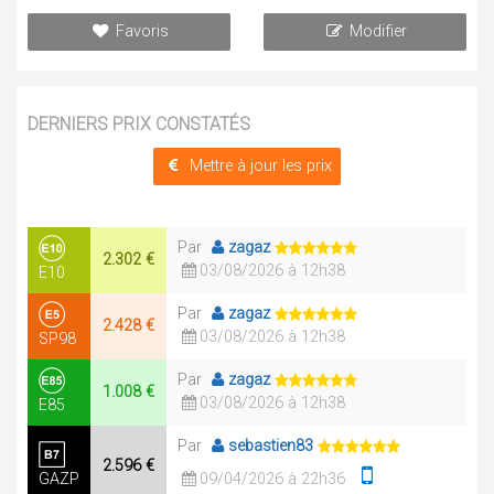
Favoris
Modifier
DERNIERS PRIX CONSTATÉS
Mettre à jour les prix
Par
zagaz
2.302 €
03/08/2026 à 12h38
E10
Par
zagaz
2.428 €
03/08/2026 à 12h38
SP98
Par
zagaz
1.008 €
03/08/2026 à 12h38
E85
Par
sebastien83
2.596 €
GAZP
09/04/2026 à 22h36