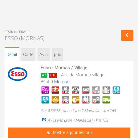
STATION-SERVICE
ESSO (MORNAS)
Détail
Carte
Avis
prix
Esso - Mornas / Village
/
- Aire de Mornas-village
A7
E15
84550
Mornas
Sur A7/E15 : sens Lyon ? Marseille - km 158
A7 (sens Lyon / Marseille) - km 158
Mettre à jour les prix