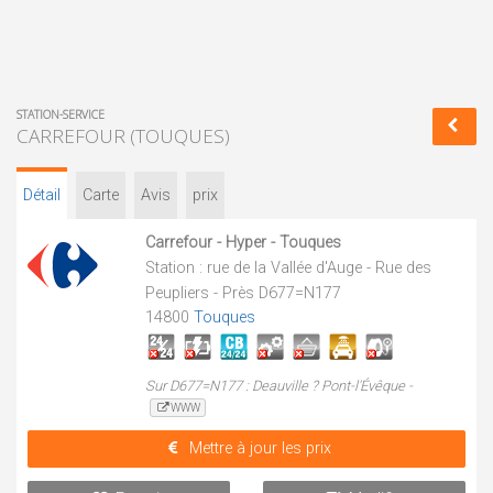
STATION-SERVICE
CARREFOUR (TOUQUES)
Détail
Carte
Avis
prix
Carrefour - Hyper - Touques
Station : rue de la Vallée d'Auge - Rue des
Peupliers - Près D677=N177
14800
Touques
Sur D677=N177 : Deauville ? Pont-l'Évêque -
WWW
Mettre à jour les prix