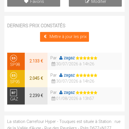
Favoris
Modifier
DERNIERS PRIX CONSTATÉS
Mettre à jour les prix
Par
zagaz
2.133 €
30/07/2026 à 14h26
SP98
Par
zagaz
2.045 €
30/07/2026 à 14h26
SP95
Par
zagaz
2.239 €
01/08/2026 à 13h57
GAZ
La station Carrefour Hyper - Touques est située à Station : rue
de la Vallée d'Auge - Rue des Peupliers - Près D677=N177