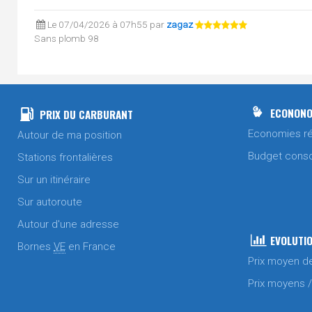
Le 07/04/2026 à 07h55 par
zagaz
Sans plomb 98
SP95 / E10
Le 07/04/2026 à 07h55 par
zagaz
Gasoil
ECONONO
PRIX DU CARBURANT
Le 01/04/2026 à 09h40 par
zagaz
Economies ré
Autour de ma position
Gasoil
Budget cons
Stations frontalières
Le 21/03/2026 à 07h18 par
zagaz
Sur un itinéraire
Gasoil
Sans plomb 98
Sur autoroute
SP95 / E10
Autour d'une adresse
Le 13/03/2026 à 07h12 par
zagaz
EVOLUTIO
Bornes
VE
en France
Gasoil
Prix moyen d
Le 10/03/2026 à 07h32 par
zagaz
Prix moyens 
Gasoil
Sans plomb 98