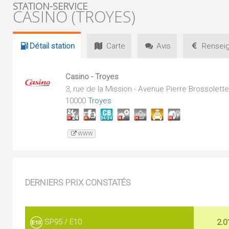
STATION-SERVICE
CASINO (TROYES)
Détail
station
Carte
Avis
Renseig
Casino - Troyes
3, rue de la Mission - Avenue Pierre Brossolette
10000
Troyes
WWW
DERNIERS PRIX CONSTATÉS
SP95 / E10
2.0