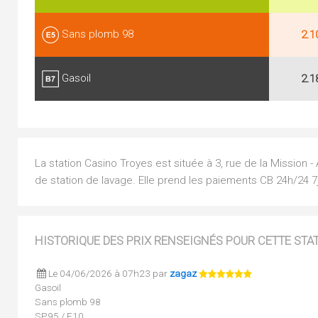
Sans plomb 98
2.1
Gasoil
2.1
La station Casino Troyes est située à 3, rue de la Mission 
de station de lavage. Elle prend les paiements CB 24h/24 7j
HISTORIQUE DES PRIX RENSEIGNÉS POUR CETTE STA
Le 04/06/2026 à 07h23 par
zagaz
Gasoil
Sans plomb 98
SP95 / E10