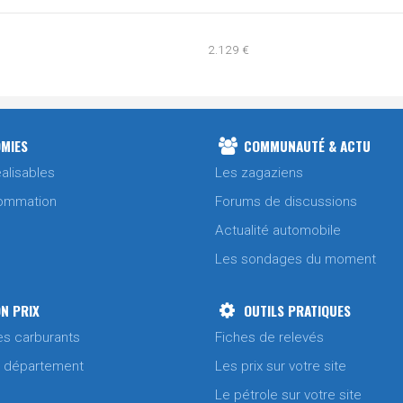
2.129 €
2.099 €
2.369 €
MIES
COMMUNAUTÉ & ACTU
alisables
Les zagaziens
2.249 €
ommation
Forums de discussions
Actualité automobile
2.199 €
2.099 €
Les sondages du moment
2.029 €
N PRIX
OUTILS PRATIQUES
2.069 €
es carburants
Fiches de relevés
/ département
Les prix sur votre site
2.219 €
Le pétrole sur votre site
2.019 €