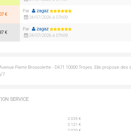
Par
zagaz
07 €
24/07/2026 à 07h09
Par
zagaz
87 €
24/07/2026 à 07h09
- Avenue Pierre Brossolette - D671 10000 Troyes. Elle propose des 
/7.
TION SERVICE
2.035 €
2.121 €
2.020 €