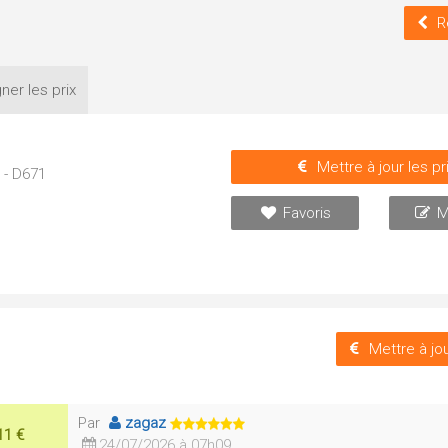
R
ner les
prix
Mettre à jour les pr
 - D671
Favoris
M
Mettre à jou
Par
zagaz
11 €
24/07/2026 à 07h09