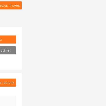
etour Troyes
ix
odifier
r les prix