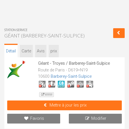
STATION-SERVICE
GÉANT (BARBEREY-SAINT-SULPICE)
Détail
Carte
Avis
prix
Géant - Troyes / Barberey-Saint-Sulpice
Route de Paris - D619=N19
10600
Barberey-Saint-Sulpice
WWW
Mettre à jour les prix
Favoris
Modifier