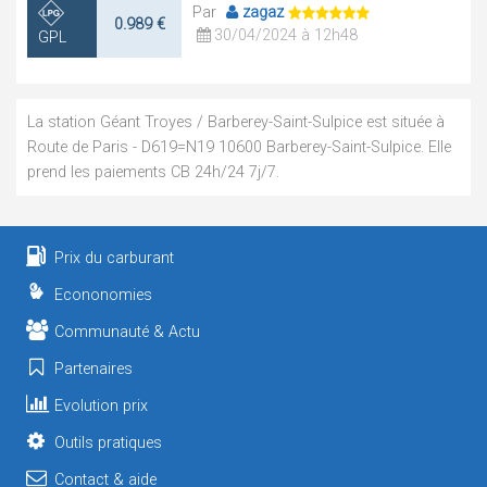
Par
zagaz
0.989 €
30/04/2024 à 12h48
GPL
La station Géant Troyes / Barberey-Saint-Sulpice est située à
Route de Paris - D619=N19 10600 Barberey-Saint-Sulpice. Elle
prend les paiements CB 24h/24 7j/7.
Prix du carburant
Econonomies
Communauté & Actu
Partenaires
Evolution prix
Outils pratiques
Contact & aide