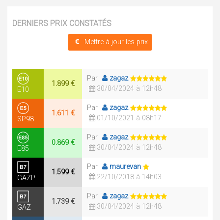
DERNIERS PRIX CONSTATÉS
Mettre à jour les prix
Par
zagaz
1.899 €
30/04/2024 à 12h48
E10
Par
zagaz
1.611 €
01/10/2021 à 08h17
SP98
Par
zagaz
0.869 €
30/04/2024 à 12h48
E85
Par
maurevan
1.599 €
22/10/2018 à 14h03
GAZP
Par
zagaz
1.739 €
30/04/2024 à 12h48
GAZ