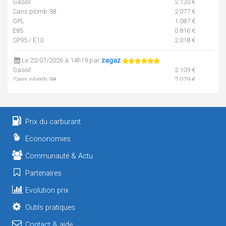
Gasoil
2.133 €
Sans plomb 98
2.077 €
GPL
1.087 €
E85
0.816 €
SP95 / E10
2.018 €
Le 23/07/2026 à 14h19 par
zagaz
Gasoil
2.109 €
Sans plomb 98
2.079 €
GPL
1.087 €
E85
0.809 €
SP95 / E10
2.009 €
Prix du carburant
Le 21/07/2026 à 10h17 par
zagaz
Gasoil
2.076 €
Econonomies
Sans plomb 98
2.049 €
Communauté & Actu
GPL
1.087 €
E85
0.809 €
Partenaires
SP95 / E10
1.987 €
Evolution prix
Outils pratiques
Contact & aide