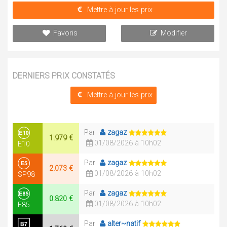
Mettre à jour les prix
Favoris
Modifier
DERNIERS PRIX CONSTATÉS
Mettre à jour les prix
Par
zagaz
1.979 €
01/08/2026 à 10h02
E10
Par
zagaz
2.073 €
01/08/2026 à 10h02
SP98
Par
zagaz
0.820 €
01/08/2026 à 10h02
E85
Par
alter~natif