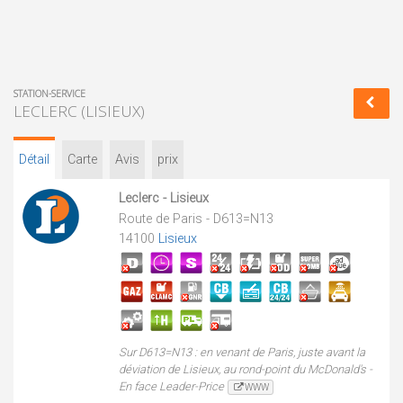
STATION-SERVICE
LECLERC (LISIEUX)
Détail
Carte
Avis
prix
Leclerc - Lisieux
Route de Paris - D613=N13
14100
Lisieux
Sur D613=N13 : en venant de Paris, juste avant la
déviation de Lisieux, au rond-point du McDonald's -
En face Leader-Price
WWW