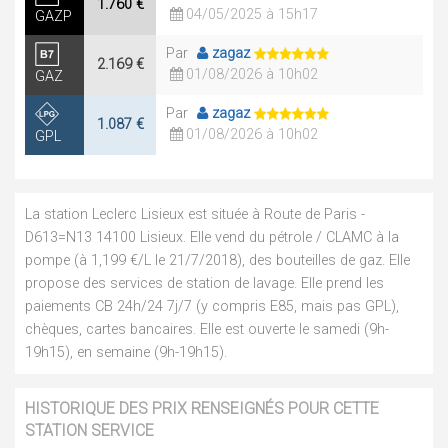
1.760 €
04/05/2025 à 15h17
GAZP
Par
zagaz
2.169 €
01/08/2026 à 10h02
GAZ
Par
zagaz
1.087 €
01/08/2026 à 10h02
GPL
La station Leclerc Lisieux est située à Route de Paris -
D613=N13 14100 Lisieux. Elle vend du pétrole / CLAMC à la
pompe (à 1,199 €/L le 21/7/2018), des bouteilles de gaz. Elle
propose des services de station de lavage. Elle prend les
paiements CB 24h/24 7j/7 (y compris E85, mais pas GPL),
chèques, cartes bancaires. Elle est ouverte le samedi (9h-
19h15), en semaine (9h-19h15).
HISTORIQUE DES PRIX RENSEIGNÉS POUR CETTE
STATION SERVICE