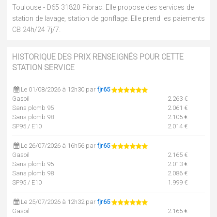
Toulouse - D65 31820 Pibrac. Elle propose des services de
station de lavage, station de gonflage. Elle prend les paiements
CB 24h/24 7j/7.
HISTORIQUE DES PRIX RENSEIGNÉS POUR CETTE
STATION SERVICE
Le 01/08/2026 à 12h30 par
fjr65
Gasoil
2.263 €
Sans plomb 95
2.061 €
Sans plomb 98
2.105 €
SP95 / E10
2.014 €
Le 26/07/2026 à 16h56 par
fjr65
Gasoil
2.165 €
Sans plomb 95
2.013 €
Sans plomb 98
2.086 €
SP95 / E10
1.999 €
Le 25/07/2026 à 12h32 par
fjr65
Gasoil
2.165 €