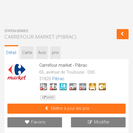
STATION-SERVICE
CARREFOUR MARKET (PIBRAC)
Détail
Carte
Avis
prix
Carrefour market - Pibrac
65, avenue de Toulouse - D65
31820
Pibrac
WWW
Mettre à jour les prix
Favoris
Modifier