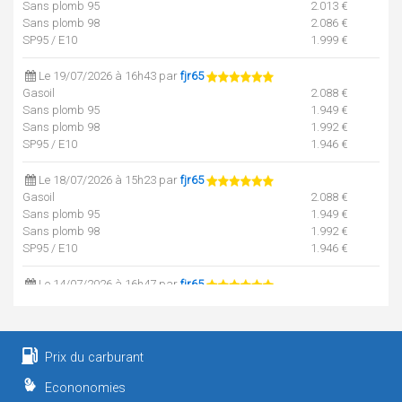
Sans plomb 95
2.013 €
Sans plomb 98
2.086 €
SP95 / E10
1.999 €
Le 19/07/2026 à 16h43 par
fjr65
Gasoil
2.088 €
Sans plomb 95
1.949 €
Sans plomb 98
1.992 €
SP95 / E10
1.946 €
Le 18/07/2026 à 15h23 par
fjr65
Gasoil
2.088 €
Sans plomb 95
1.949 €
Sans plomb 98
1.992 €
SP95 / E10
1.946 €
Le 14/07/2026 à 16h47 par
fjr65
Gasoil
1.998 €
Sans plomb 95
1.949 €
Sans plomb 98
1.994 €
SP95 / E10
1.912 €
Prix du carburant
Econonomies
Le 13/07/2026 à 10h39 par
fjr65