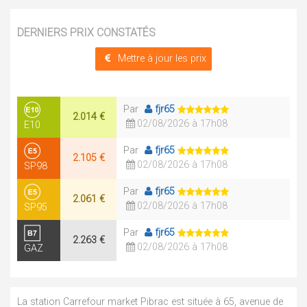
DERNIERS PRIX CONSTATÉS
Mettre à jour les prix
Par
fjr65
2.014 €
02/08/2026 à 17h08
E10
Par
fjr65
2.105 €
02/08/2026 à 17h08
SP98
Par
fjr65
2.061 €
02/08/2026 à 17h08
SP95
Par
fjr65
2.263 €
02/08/2026 à 17h08
GAZ
La station Carrefour market Pibrac est située à 65, avenue de