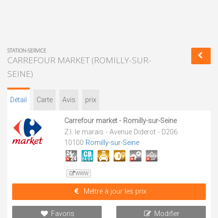
STATION-SERVICE
CARREFOUR MARKET (ROMILLY-SUR-
SEINE)
Détail
Carte
Avis
prix
Carrefour market - Romilly-sur-Seine
Z.I. le marais - Avenue Diderot - D206
10100
Romilly-sur-Seine
WWW
Mettre à jour les prix
Favoris
Modifier