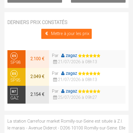
DERNIERS PRIX CONSTATÉS
Mettre à jour les prix
Par
zagaz
2.100 €
21/07/2026 à 08h13
SP98
Par
zagaz
2.049 €
21/07/2026 à 08h13
SP95
Par
zagaz
2.154 €
25/07/2026 à 09h27
GAZ
La station Carrefour market Romilly-sur-Seine est située à Z.I.
le marais - Avenue Diderot - D206 10100 Romilly-sur-Seine. Elle