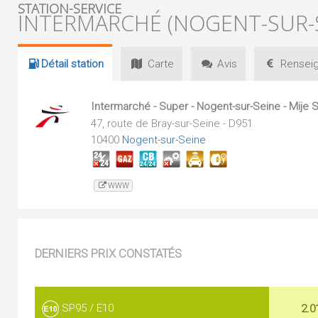
STATION-SERVICE
INTERMARCHÉ (NOGENT-SUR-S
Détail
station
Carte
Avis
Renseig
Intermarché - Super - Nogent-sur-Seine - Mije 
47, route de Bray-sur-Seine - D951
10400
Nogent-sur-Seine
WWW
DERNIERS PRIX CONSTATÉS
SP95 / E10
2.0