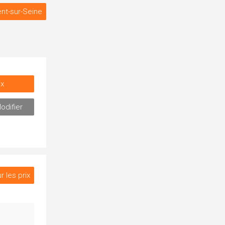
nt-sur-Seine
ix
odifier
r les prix