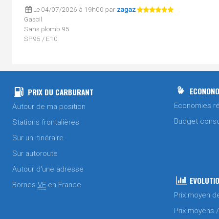
Le 04/07/2026 à 19h00 par
zagaz
Gasoil
Sans plomb 95
SP95 / E10
Le 03/07/2026 à 08h02 par
zagaz
Gasoil
Sans plomb 95
SP95 / E10
ECONONO
PRIX DU CARBURANT
Economies ré
Autour de ma position
Le 30/06/2026 à 09h01 par
zagaz
Gasoil
Budget cons
Stations frontalières
Sur un itinéraire
Le 20/06/2026 à 07h51 par
zagaz
Gasoil
Sur autoroute
Sans plomb 95
SP95 / E10
Autour d'une adresse
EVOLUTIO
Bornes
VE
en France
Le 17/06/2026 à 08h30 par
zagaz
Prix moyen d
Sans plomb 95
SP95 / E10
Prix moyens 