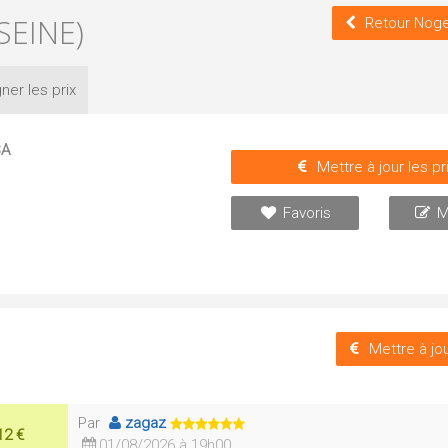
EINE)
Retour Noge
ner les
prix
SA
Mettre à jour les pr
Favoris
M
Mettre à jou
Par
zagaz
12 €
01/08/2026 à 19h00