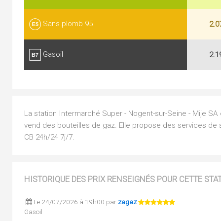
Sans plomb 95
2.0
Gasoil
2.1
La station Intermarché Super - Nogent-sur-Seine - Mije SA e
vend des bouteilles de gaz. Elle propose des services de s
CB 24h/24 7j/7.
HISTORIQUE DES PRIX RENSEIGNÉS POUR CETTE STA
Le 24/07/2026 à 19h00 par
zagaz
Gasoil