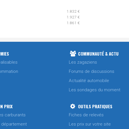
1.832 €
1.927 €
1.861 €
1.802 €
1.887 €
1.821 €
MIES
COMMUNAUTÉ & ACTU
alisables
Les zagaziens
1.831 €
ommation
Forums de discussions
Actualité automobile
1.825 €
Les sondages du moment
1.911 €
1.848 €
N PRIX
OUTILS PRATIQUES
es carburants
Fiches de relevés
1.980 €
1.912 €
/ département
Les prix sur votre site