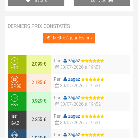
Favoris
Modifier
DERNIERS PRIX CONSTATÉS
Mettre à jour les prix
Par
zagaz
2.099 €
30/07/2026 à 19h51
E10
Par
zagaz
2.135 €
30/07/2026 à 19h51
SP98
Par
zagaz
0.929 €
30/07/2026 à 19h52
E85
Par
zagaz
2.255 €
30/07/2026 à 19h51
GAZ
Par
zagaz