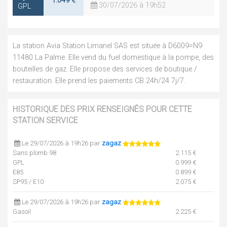
1.049 €
30/07/2026 à 19h52
GPL
La station Avia Station Limanel SAS est située à D6009=N9
11480 La Palme. Elle vend du fuel domestique à la pompe, des
bouteilles de gaz. Elle propose des services de boutique /
restauration. Elle prend les paiements CB 24h/24 7j/7.
HISTORIQUE DES PRIX RENSEIGNÉS POUR CETTE
STATION SERVICE
Le 29/07/2026 à 19h26 par
zagaz
Sans plomb 98
2.115 €
GPL
0.999 €
E85
0.899 €
SP95 / E10
2.075 €
Le 29/07/2026 à 19h26 par
zagaz
Gasoil
2.225 €