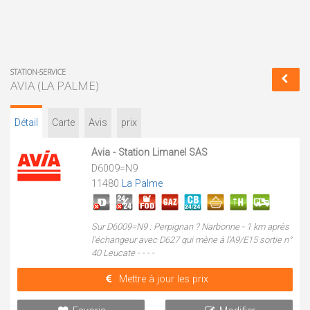
STATION-SERVICE
AVIA (LA PALME)
Détail
Carte
Avis
prix
Avia - Station Limanel SAS
D6009=N9
11480
La Palme
Sur D6009=N9 : Perpignan ? Narbonne - 1 km après
l'échangeur avec D627 qui mène à l'A9/E15 sortie n°
40 Leucate - - - -
Mettre à jour les prix