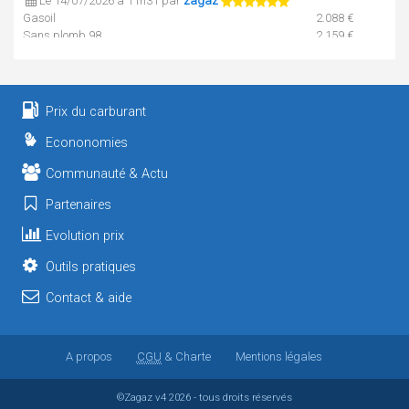
Le 14/07/2026 à 11h31 par
zagaz
Gasoil
2.088 €
Sans plomb 98
2.159 €
GPL
1.079 €
E85
0.998 €
SP95 / E10
2.059 €
Prix du carburant
Le 12/07/2026 à 07h51 par
zagaz
Gasoil
2.003 €
Econonomies
Sans plomb 98
2.135 €
Communauté & Actu
GPL
1.079 €
E85
0.998 €
Partenaires
SP95 / E10
2.013 €
Evolution prix
Outils pratiques
Contact & aide
A propos
CGU
& Charte
Mentions légales
©Zagaz
v4
2026 - tous droits réservés