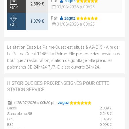
Par
zagaz
2.309 €
01/08/2026 à 00h25
GAZ
Par
zagaz
1.079 €
01/08/2026 à 00h25
GPL
La station Esso La Palme-Ouest est située à A9/E15 - Aire de
La Palme-Ouest 11480 La Palme. Elle propose des services de
boutique / restauration, station de gonflage. Elle prend les
paiements CB 24h/24 7j/7. Elle est ouverte 24h/24.
HISTORIQUE DES PRIX RENSEIGNÉS POUR CETTE
STATION SERVICE
Le 28/07/2026 à 00h30 par
zagaz
Gasoil
2.309 €
Sans plomb 98
2.248 €
GPL
1.079 €
E85
0.998 €