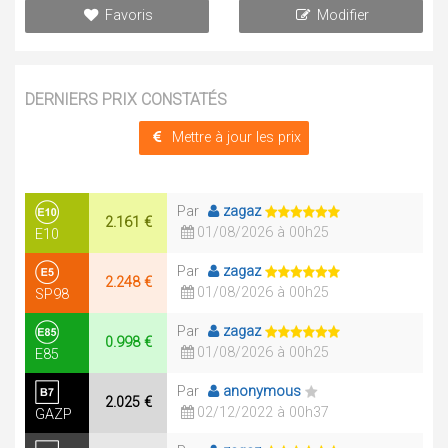
Favoris
Modifier
DERNIERS PRIX CONSTATÉS
Mettre à jour les prix
Par
zagaz
2.161 €
01/08/2026 à 00h25
E10
Par
zagaz
2.248 €
01/08/2026 à 00h25
SP98
Par
zagaz
0.998 €
01/08/2026 à 00h25
E85
Par
anonymous
2.025 €
02/12/2022 à 00h37
GAZP