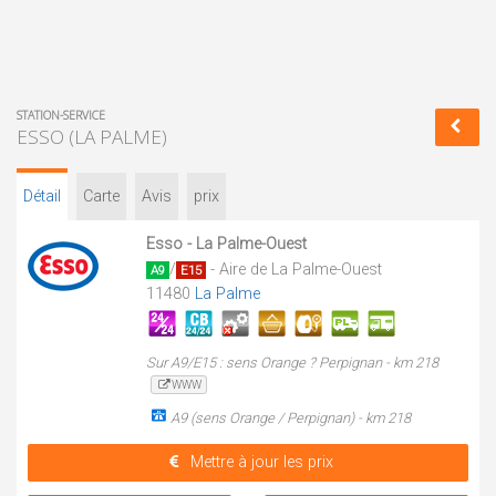
STATION-SERVICE
ESSO (LA PALME)
Détail
Carte
Avis
prix
Esso - La Palme-Ouest
/
- Aire de La Palme-Ouest
A9
E15
11480
La Palme
Sur A9/E15 : sens Orange ? Perpignan - km 218
WWW
A9 (sens Orange / Perpignan) - km 218
Mettre à jour les prix