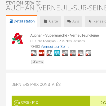
STATION-SERVICE
AUCHAN (VERNEUIL-SUR-SEINE
Détail
station
Carte
Avis
Renseig
Auchan - Supermarché - Verneuil-sur-Seine
C.C. de Maupas - Rue des Rosiers
78480
Verneuil-sur-Seine
WWW
DERNIERS PRIX CONSTATÉS
SP95 / E10
2.0