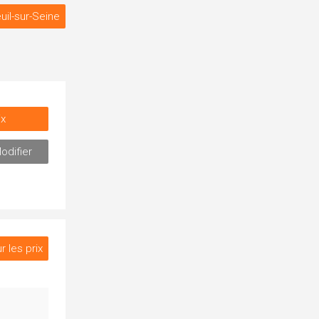
uil-sur-Seine
ix
odifier
r les prix