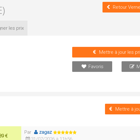
)
Retour Verne
ner les
prix
Mettre à jour les pr
Favoris
M
Mettre à jou
Par
zagaz
39 €
31/07/2026 à 11h56