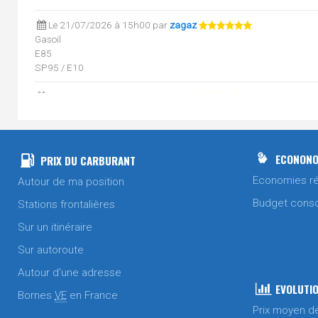
Le 21/07/2026 à 15h00 par
zagaz
Gasoil
E85
SP95 / E10
Le 21/07/2026 à 14h47 par
zagaz
Sans plomb 98
Le 20/07/2026 à 10h53 par
zagaz
Gasoil
ECONONO
PRIX DU CARBURANT
Sans plomb 98
Economies ré
Autour de ma position
E85
SP95 / E10
Budget cons
Stations frontalières
Le 17/07/2026 à 11h07 par
zagaz
Sur un itinéraire
Sans plomb 98
Sur autoroute
E85
SP95 / E10
Autour d'une adresse
EVOLUTIO
Bornes
VE
en France
Le 17/07/2026 à 11h07 par
zagaz
Prix moyen d
Gasoil