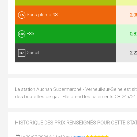
Sans plomb 98
2.0
E85
0.8
Gasoil
2.2
La station Auchan Supermarché - Verneuil-sur-Seine est si
des bouteilles de gaz. Elle prend les paiements CB 24h/24 
HISTORIQUE DES PRIX RENSEIGNÉS POUR CETTE STA
Le 30/07/2026 à 11h40 par
zagaz