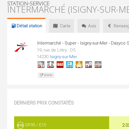
STATION-SERVICE
INTERMARCHÉ (ISIGNY-SUR-M
Détail
station
Carte
Avis
Renseig
Intermarché - Super - Isigny-sur-Mer - Dasyco 
19, rue de Littry - D5
14230
Isigny-sur-Mer
WWW
DERNIERS PRIX CONSTATÉS
SP95 / E10
2.0