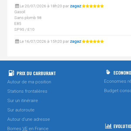
Le 20/07/2026 à 18h20 par
zagaz
Gasoil
Sans plomb 98
E85
SP95 / E10
Le 16/07/2026 à 15h20 par
zagaz
Sans plomb 98
Le 16/07/2026 à 15h20 par
zagaz
Gasoil
E85
ECONONO
PRIX DU CARBURANT
SP95 / E10
Economies ré
Autour de ma position
Le 13/07/2026 à 18h15 par
zagaz
Budget cons
Stations frontalières
Sans plomb 98
Sur un itinéraire
E85
SP95 / E10
Sur autoroute
Le 13/07/2026 à 18h15 par
zagaz
Autour d'une adresse
Gasoil
EVOLUTIO
Bornes
VE
en France