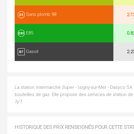
Sans plomb 98
2.1
E85
0.8
Gasoil
2.2
La station Intermarché Super - Isigny-sur-Mer - Dasyco SA es
bouteilles de gaz. Elle propose des services de station de
7j/7.
HISTORIQUE DES PRIX RENSEIGNÉS POUR CETTE STA