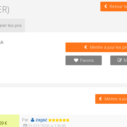
ER)
Retour I
ner les
prix
SA
Mettre à jour les pr
Favoris
M
Mettre à jou
Par
zagaz
29 €
31/07/2026 à 12h38