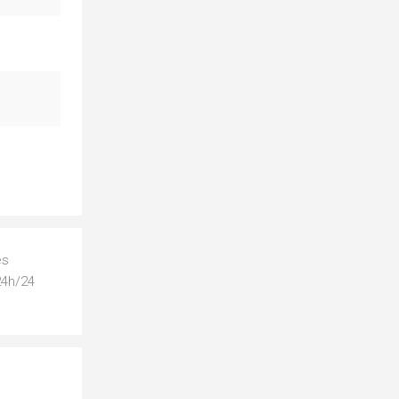
es
24h/24