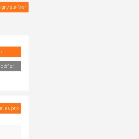
signy-sur-Mer
ix
odifier
r les prix