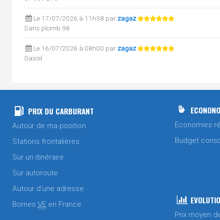
Le 17/07/2026 à 11h58 par
zagaz
Sans plomb 98
Le 16/07/2026 à 08h00 par
zagaz
Gasoil
Sans plomb 95
SP95 / E10
Le 13/07/2026 à 08h00 par
zagaz
Gasoil
ECONONO
PRIX DU CARBURANT
Sans plomb 95
Economies ré
Autour de ma position
SP95 / E10
Budget cons
Stations frontalières
Le 10/07/2026 à 08h00 par
zagaz
Sur un itinéraire
Gasoil
Sans plomb 95
Sur autoroute
Le 08/07/2026 à 08h00 par
zagaz
Autour d'une adresse
Gasoil
EVOLUTIO
Bornes
VE
en France
Sans plomb 95
Prix moyen d
SP95 / E10