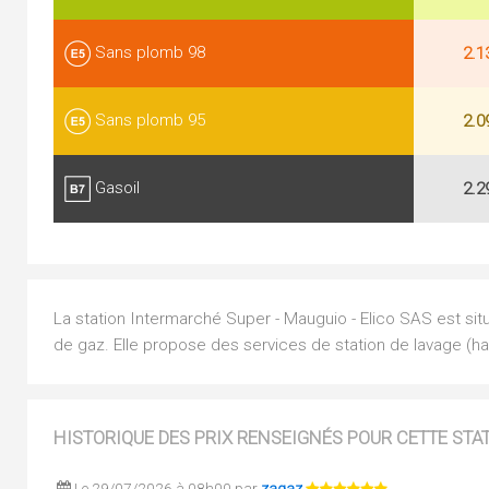
Sans plomb 98
2.1
Sans plomb 95
2.0
Gasoil
2.2
La station Intermarché Super - Mauguio - Elico SAS est sit
de gaz. Elle propose des services de station de lavage (ha
HISTORIQUE DES PRIX RENSEIGNÉS POUR CETTE STA
Le 29/07/2026 à 08h00 par
zagaz