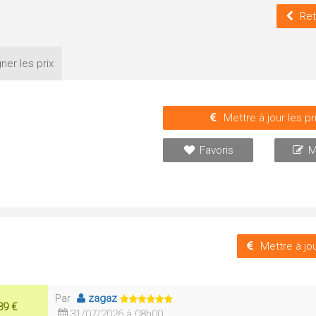
Ret
ner les
prix
Mettre à jour les pr
Favoris
M
Mettre à jou
Par
zagaz
39 €
31/07/2026 à 08h00