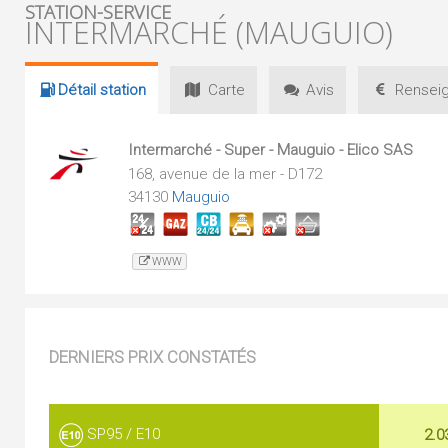
STATION-SERVICE
INTERMARCHÉ (MAUGUIO)
Détail
station
Carte
Avis
Renseig
Intermarché - Super - Mauguio - Elico SAS
168, avenue de la mer - D172
34130
Mauguio
WWW
DERNIERS PRIX CONSTATÉS
SP95 / E10
2.0