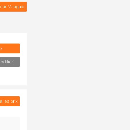
our Mauguio
ix
odifier
r les prix