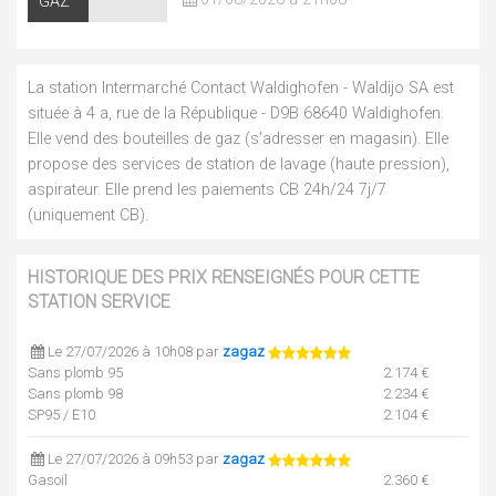
GAZ
La station Intermarché Contact Waldighofen - Waldijo SA est
située à 4 a, rue de la République - D9B 68640 Waldighofen.
Elle vend des bouteilles de gaz (s'adresser en magasin). Elle
propose des services de station de lavage (haute pression),
aspirateur. Elle prend les paiements CB 24h/24 7j/7
(uniquement CB).
HISTORIQUE DES PRIX RENSEIGNÉS POUR CETTE
STATION SERVICE
Le 27/07/2026 à 10h08 par
zagaz
Sans plomb 95
2.174 €
Sans plomb 98
2.234 €
SP95 / E10
2.104 €
Le 27/07/2026 à 09h53 par
zagaz
Gasoil
2.360 €