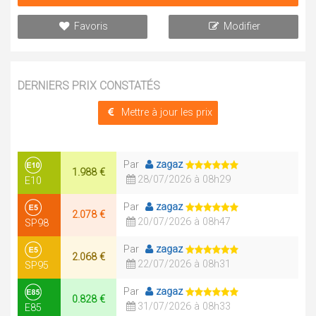
Favoris
Modifier
DERNIERS PRIX CONSTATÉS
Mettre à jour les prix
Par
zagaz
1.988 €
28/07/2026 à 08h29
E10
Par
zagaz
2.078 €
20/07/2026 à 08h47
SP98
Par
zagaz
2.068 €
22/07/2026 à 08h31
SP95
Par
zagaz
0.828 €
31/07/2026 à 08h33
E85