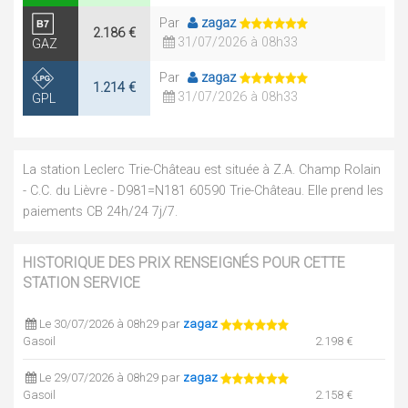
Par
zagaz
2.186 €
31/07/2026 à 08h33
GAZ
Par
zagaz
1.214 €
31/07/2026 à 08h33
GPL
La station Leclerc Trie-Château est située à Z.A. Champ Rolain
- C.C. du Lièvre - D981=N181 60590 Trie-Château. Elle prend les
paiements CB 24h/24 7j/7.
HISTORIQUE DES PRIX RENSEIGNÉS POUR CETTE
STATION SERVICE
Le 30/07/2026 à 08h29 par
zagaz
Gasoil
2.198 €
Le 29/07/2026 à 08h29 par
zagaz
Gasoil
2.158 €