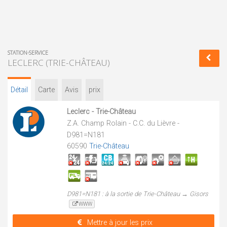
STATION-SERVICE
LECLERC (TRIE-CHÂTEAU)
Détail
Carte
Avis
prix
Leclerc - Trie-Château
Z.A. Champ Rolain - C.C. du Lièvre -
D981=N181
60590
Trie-Château
D981=N181 : à la sortie de Trie-Château → Gisors
WWW
Mettre à jour les prix