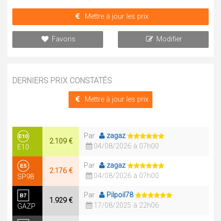
Mettre à jour les prix
Favoris
Modifier
DERNIERS PRIX CONSTATÉS
Mettre à jour les prix
Par
zagaz
2.109 €
04/08/2026 à 07h00
E10
Par
zagaz
2.176 €
04/08/2026 à 07h00
SP98
Par
Pilpoil78
1.929 €
17/08/2025 à 22h06
GAZP