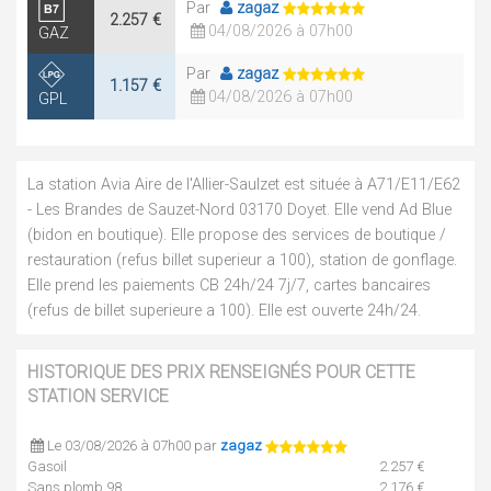
Par
zagaz
2.257 €
04/08/2026 à 07h00
GAZ
Par
zagaz
1.157 €
04/08/2026 à 07h00
GPL
La station Avia Aire de l'Allier-Saulzet est située à A71/E11/E62
- Les Brandes de Sauzet-Nord 03170 Doyet. Elle vend Ad Blue
(bidon en boutique). Elle propose des services de boutique /
restauration (refus billet superieur a 100), station de gonflage.
Elle prend les paiements CB 24h/24 7j/7, cartes bancaires
(refus de billet superieure a 100). Elle est ouverte 24h/24.
HISTORIQUE DES PRIX RENSEIGNÉS POUR CETTE
STATION SERVICE
Le 03/08/2026 à 07h00 par
zagaz
Gasoil
2.257 €
Sans plomb 98
2.176 €