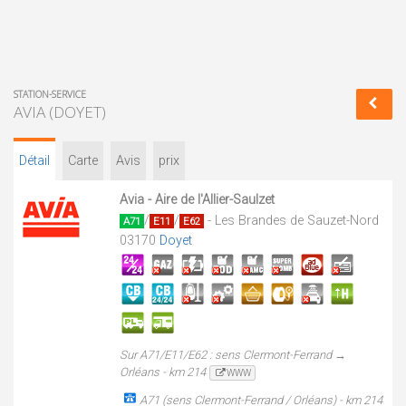
STATION-SERVICE
AVIA (DOYET)
Détail
Carte
Avis
prix
Avia - Aire de l'Allier-Saulzet
/
/
- Les Brandes de Sauzet-Nord
A71
E11
E62
03170
Doyet
Sur A71/E11/E62 : sens Clermont-Ferrand →
Orléans - km 214
WWW
A71 (sens Clermont-Ferrand / Orléans) - km 214